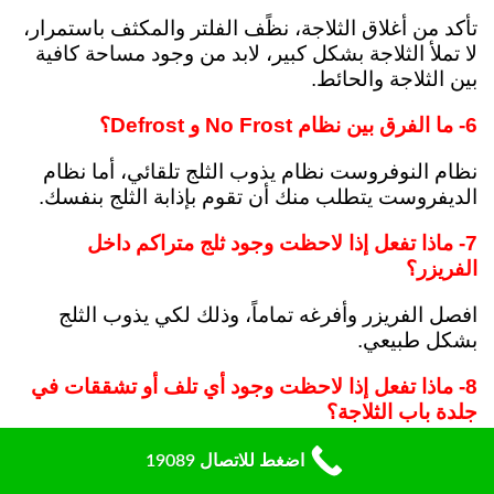
تأكد من أغلاق الثلاجة، نظًف الفلتر والمكثف باستمرار،
لا تملأ الثلاجة بشكل كبير، لابد من وجود مساحة كافية
بين الثلاجة والحائط.
6- ما الفرق بين نظام No Frost و Defrost؟
نظام النوفروست نظام يذوب الثلج تلقائي، أما نظام
الديفروست يتطلب منك أن تقوم بإذابة الثلج بنفسك.
7- ماذا تفعل إذا لاحظت وجود ثلج متراكم داخل
الفريزر؟
افصل الفريزر وأفرغه تماماً، وذلك لكي يذوب الثلج
بشكل طبيعي.
8- ماذا تفعل إذا لاحظت وجود أي تلف أو تشققات في
جلدة باب الثلاجة؟
لا تتجاهل الأمر، لأن تلف الجلدة يتسبب في تسريب
اضغط للاتصال 19089
الهواء البارد، مما يسبب مشاكل في التبريد. استدعي