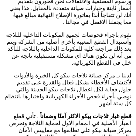
ورسوم المصنعية والانتقالات نحن فخورون بتقديم
أسعار ثابتة وخيارات صيانة متعددة بالمقابل. هذا يعني
أنك لن تتفاجأ أبدًا بفاتورة الإصلاح النهائية مبالغ فيها،
مما يجعلنا الافضل في مجالنا .
نقوم بإجراء فحوصات لجميع المكونات الداخلية للثلاجة
وأستبدال القطع المعيبة بأخري أصلية من الشركة ويتم
بعد ذلك مراجعة كلية للمكونات الداخلية بالثلاجة للتأكد
من أنه لن تكون هناك اي مشكلة مستقبلية ناتجة عن
خلل في القطع الكهربائية.
لدينا بـ مركز صيانة ثلاجات بيكو كل الخبرة والأدوات
لأكتشاف الأخطاء بشكل فعال والقدرة على تقديم
حلول فعالة لكل اعطال ثلاجات بيكو الحديثة والتي
نوصي بأجراء فحص الأجزاء الكهربائية واختبارها بانتظام
كل ستة أشهر.
قطع غيار ثلاجات بيكو الاكثر آمنًا وضماناً
. تأتي قطع
الغيار الأصلية في المقام الاول لحماية الثلاجة ونحرص
بمركز صيانة بيكو علي تطابقها مع مقاييس الاَمان