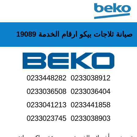
صيانة بيكو الرقم الموحد لمركز الخدمة مصر
19089 توكيل اصلاح اجهزة بيكو
صيانة ثلاجات بيكو ارقام الخدمة 19089
0233038912 0233448282
0233036404 0233036508
0233441858 0233041213
0233038903 0233023745