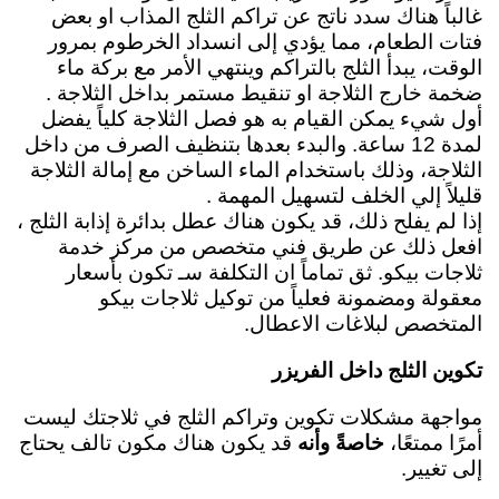
غالباً هناك سدد ناتج عن تراكم الثلج المذاب او بعض
فتات الطعام، مما يؤدي إلى انسداد الخرطوم بمرور
الوقت، يبدأ الثلج بالتراكم وينتهي الأمر مع بركة ماء
ضخمة خارج الثلاجة او تنقيط مستمر بداخل الثلاجة .
أول شيء يمكن القيام به هو فصل الثلاجة كلياً يفضل
لمدة 12 ساعة. والبدء بعدها بتنظيف الصرف من داخل
الثلاجة، وذلك باستخدام الماء الساخن مع إمالة الثلاجة
قليلاً إلي الخلف لتسهيل المهمة .
إذا لم يفلح ذلك، قد يكون هناك عطل بدائرة إذابة الثلج ،
افعل ذلك عن طريق فني متخصص من مركز خدمة
ثلاجات بيكو. ثق تماماً ان التكلفة سـ تكون بأسعار
معقولة ومضمونة فعلياً من توكيل ثلاجات بيكو
المتخصص لبلاغات الاعطال.
تكوين الثلج داخل الفريزر
مواجهة مشكلات تكوين وتراكم الثلج في ثلاجتك ليست
أمرًا ممتعًا،
خاصةً وأنه
قد يكون هناك مكون تالف يحتاج
إلى تغيير.