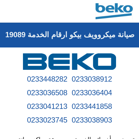
صيانة بيكو الرقم الموحد لمركز الخدمة مصر
19089 توكيل اصلاح اجهزة بيكو
صيانة ميكروويف بيكو ارقام الخدمة 19089
0233038912 0233448282
0233036404 0233036508
0233441858 0233041213
0233038903 0233023745