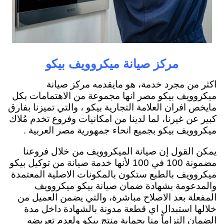
مركز صيانة ميكروويف بيكو
اكثر من مجرد خدمة، هو مايقدمه مركز صيانة
ميكروويف بيكو مصر انها مجموعة من الاهتمامات بكل
مايخص افران العلامة التجارية بيكو ، والتي تميزنا بفارق
كبير عن غيرنا، لما لدينا من امكانيات وفروع تخدم مُلاك
ميكروويف بيكو بجميع انحاء جمهورية مصر العربية .
يمكن القول إن صيانة الميكروويف من خلال فروعنا
مضمونة 100 في 100 لأنها خدمة صيانة من توكيل بيكو
ميكروويف بالطبع ستكون بالمكونات الاصلية المعتمدة
والمدعومة بشهادة ضمان صيانة بيكو ميكروويف
المفعلة بعد الاصلاح مباشرة، والتي يضمن العميل من
خلالها استبدال اي قطعة مدونة بالشهادة داخل مدة
الضمان التزاماً منا بحماية منتج بيكو ولعدم تعريضه