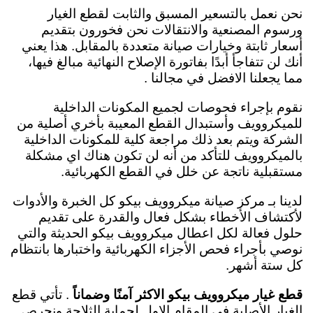
نحن نعمل بالتسعير المسبق والثابت لقطع الغيار
ورسوم المصنعية والانتقالات نحن فخورون بتقديم
أسعار ثابتة وخيارات صيانة متعددة بالمقابل. هذا يعني
أنك لن تتفاجأ أبدًا بفاتورة الإصلاح النهائية مبالغ فيها،
مما يجعلنا الافضل في مجالنا .
نقوم بإجراء فحوصات لجميع المكونات الداخلية
للميكروويف وأستبدال القطع المعيبة بأخري أصلية من
الشركة ويتم بعد ذلك مراجعة كلية للمكونات الداخلية
بالميكروويف للتأكد من أنه لن تكون هناك اي مشكلة
مستقبلية ناتجة عن خلل في القطع الكهربائية.
لدينا بـ مركز صيانة ميكروويف بيكو كل الخبرة والأدوات
لأكتشاف الأخطاء بشكل فعال والقدرة على تقديم
حلول فعالة لكل اعطال ميكروويف بيكو الحديثة والتي
نوصي بأجراء فحص الأجزاء الكهربائية واختبارها بانتظام
كل ستة أشهر.
قطع غيار ميكروويف بيكو الاكثر آمنًا وضماناً
. تأتي قطع
الغيار الأصلية في المقام الاول لحماية الثلاجة ونحرص