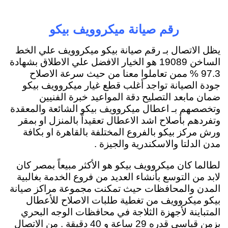
رقم صيانة ميكروويف بيكو
يظل الاتصال بـ رقم صيانة بيكو ميكروويف علي الخط
الساخن 19089 هو الخيار الافضل علي الاطلاق بشهادة
97.3 % ممن تعاملوا معنا من حيث سرعة الاصلاح
جودة الصيانة تواجد أغلب قطع غيار ميكروويف بيكو
ضمان مابعد التصليح دقة المواعيد خبرة الفنيين
وتخصصهم بـ اعطال ميكروويف بيكو الشائعة والمعقدة
وتفردهم بأصلاح اشد الاعطال تعقيداً بالمنزل او بمقر
ورش مركز بيكو بالفروع المختلفة بالقاهرة او بكافة
مدن الدلتا والاسكندرية والجيزة .
لطالما كان ميكروويف بيكو هو الأكثر مبيعاً بمصر كان
لابد من التوسع بأنشاء العديد من فروع الخدمة بغالبية
المدن والمحافظات حيث تمكنت مجموعة مراكز صيانة
بيكو ميكروويف من تغطية طلبات الاصلاح للأعطال
المتباينة لأجهزة الثلاجة في محافظات الوجه البحري
بزمن قياسي قدره 29 ساعة و 40 دقيقة . من الاتصال