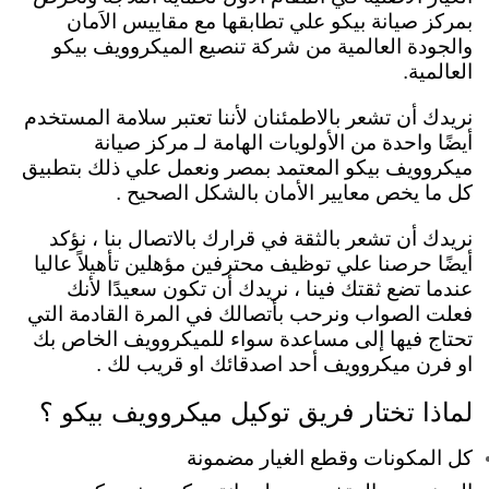
بمركز صيانة بيكو علي تطابقها مع مقاييس الاَمان
والجودة العالمية من شركة تنصيع الميكروويف بيكو
العالمية.
نريدك أن تشعر بالاطمئنان لأننا تعتبر سلامة المستخدم
أيضًا واحدة من الأولويات الهامة لـ مركز صيانة
ميكروويف بيكو المعتمد بمصر ونعمل علي ذلك بتطبيق
كل ما يخص معايير الأمان بالشكل الصحيح .
نريدك أن تشعر بالثقة في قرارك بالاتصال بنا ، نؤكد
أيضًا حرصنا علي توظيف محترفين مؤهلين تأهيلاً عاليا
عندما تضع ثقتك فينا ، نريدك أن تكون سعيدًا لأنك
فعلت الصواب ونرحب بأتصالك في المرة القادمة التي
تحتاج فيها إلى مساعدة سواء للميكروويف الخاص بك
او فرن ميكروويف أحد اصدقائك او قريب لك .
لماذا تختار فريق توكيل ميكروويف بيكو ؟
كل المكونات وقطع الغيار مضمونة