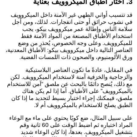
3. اختار اطباق الميكروويف بعناية
قد تتسبب أواني الطهي غير الآمنة داخل الميكروويف
في نشوب حرائق أو حتى انفجارات. لذلك، ومن أجل
سلامة الناس وإطالة عمر ميكروويف بيكو، يجب
استخدام الأطباق المصنعة من المواد الآمنة فقط
للميكروويف. وعلى وجه الخصوص، يُحذر من وضع
العناصر التالية داخل ميكروويف بيكو: الأطباق المعدنية،
ورق الألومنيوم، والصحون ذات اللمسات الفضية.
في المقابل، عادةً ما تكون العناصر البلاستيكية
والزجاجية والخزفية آمنة لاستخدام الميكروويف. لكن
مع ذلك، يُنصح دائمًا بالبحث عن ملصق “آمن للاستخدام
بالميكروويف” على الأطباق. أما إذا لم يكن هناك
ملصق، فيمكنك إجراء اختبار بسيط لتحديد ما إذا كان
الطبق يصلح للاستخدام بالميكروويف أم لا.
على سبيل المثال، ضع كوبًا يحتوي على ماء مع الوعاء
المراد اختباره ثم اضبط الوقت على 60 ثانية وقم
بتشغيل الميكروويف. بعدها، إذا كان الوعاء شديد