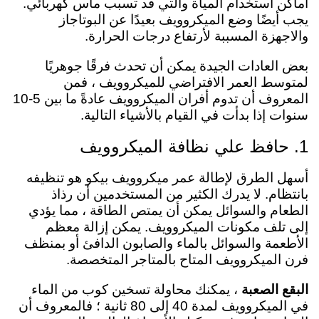
اماكن استخدام المياة والتي قد تسبب ماس كهربائي.
يجب أيضًا وضع الميكروويف بعيدًا عن البوتاجاز
والاجهزة المسببة لأرتفاع درجات الحرارة.
بعض العادات الجيدة يمكن أن تحدث فرقًا جوهريًا
لمتوسط العمر الافتراضي للميكروويف ​​، فمن
المعروف أن تدوم أفران الميكروويف عادةً ما بين 5-10
سنوات إذا بدأت في القيام بالأشياء التالية.
1. حافظ علي نظافة الميكروويف
أسهل الطرق لإطالة عمر ميكروويف بيكو هو تنظيفه
بانتظام. لا يدرك الكثير من المستخدمين أن رذاذ
الطعام والسوائل يمكن أن يمتص الطاقة ، مما يؤدي
إلى تلف مكونات الميكروويف. يمكن إزالة معظم
الأطعمة والسوائل بالماء والصابون الدافئ أو بمنظف
فرن الميكروويف المتاح بالمتاجر المتخصصة.
البقع الصعبة
، يمكنك محاولة تسخين كوب من الماء
في الميكروويف لمدة 40 إلى 80 ثانية ؛ فالمعروف أن