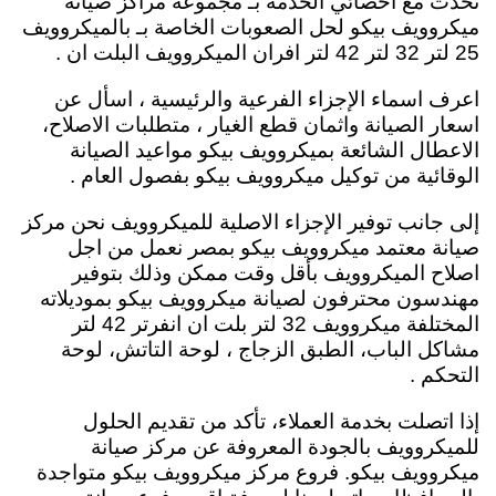
تحدث مع أخصائي الخدمة بـ مجموعة مراكز صيانة
ميكروويف بيكو لحل الصعوبات الخاصة بـ بالميكروويف
25 لتر 32 لتر 42 لتر افران الميكروويف البلت ان .
اعرف اسماء الإجزاء الفرعية والرئيسية ، اسأل عن
اسعار الصيانة واثمان قطع الغيار ، متطلبات الاصلاح،
الاعطال الشائعة بميكروويف بيكو مواعيد الصيانة
الوقائية من توكيل ميكروويف بيكو بفصول العام .
إلى جانب توفير الإجزاء الاصلية للميكروويف نحن مركز
صيانة معتمد ميكروويف بيكو بمصر نعمل من اجل
اصلاح الميكروويف بأقل وقت ممكن وذلك بتوفير
مهندسون محترفون لصيانة ميكروويف بيكو بموديلاته
المختلفة ميكروويف 32 لتر بلت ان انفرتر 42 لتر
مشاكل الباب، الطبق الزجاج ، لوحة التاتش، لوحة
التحكم .
إذا اتصلت بخدمة العملاء، تأكد من تقديم الحلول
للميكروويف بالجودة المعروفة عن مركز صيانة
ميكروويف بيكو. فروع مركز ميكروويف بيكو متواجدة