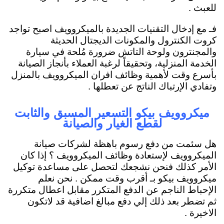
للعبث .
فـ مع إدخال التقنيات الجديدة بالميكروويف اصبح تواجد
كروت الكنترول والمكونات الديجتال الحديثة
والمجنترون ولوحة التاتش ضرورة مُلحة في سيارة
الخدمة المنزلية، وتحقيقاً لرغبة العملاء بأنجاز الصيانة
بأسرع وقت لأهمية وظائف افران الميكروويف بالمنزل
وتفادي الإرتباك الناتج عن تعطلها .
ميكروويف بيكو التسعير المسبق والثابت
لقطع الغيار والصيانة
هل سئمت من دفع رسوم باهظة لشركات صيانة
الميكروويف لإستعادة وظائف الميكروويف ؟ إذا كان
الأمر كذلك فنحن نشجعك لتحصل على مساعدة توكيل
ميكروويف بيكو بـ أقرب وقت ممكن . نحن نعلم
الإحباط الناجم عن الدفع المتكرر مقابل اعطال متكررة
ثم تضطر بعد ذلك إلي دفع مبالغ اضافية قد لاتكون
الاخيرة .