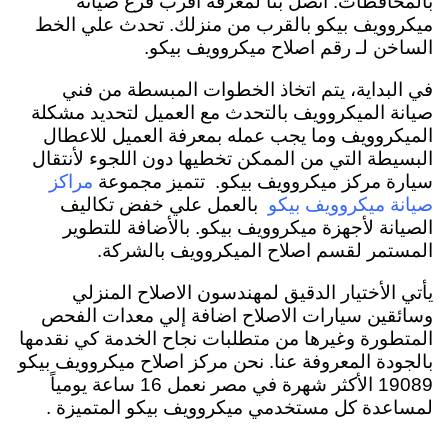
بالمحافظات. اتصل بنا لمعرفة اقرب فرع صيانة
ميكروويف بيكو بالقرب من منزلك. تحدث علي الخط
الساخن لـ رقم اصلاح ميكروويف بيكو.
في البداية، يتم اتخاذ الخطوات المبسطة من فني
صيانة الميكروويف بالتحدث مع العميل لتحديد مشكلة
الميكروويف وما يجب عمله بمعرفة العميل للاعطال
البسيطة التي من الممكن تخطيها دون اللجوء لأنتقال
سيارة مركز ميكروويف بيكو.
تتميز مجموعة
مراكز
بالعمل علي خفض تكاليف
صيانة ميكروويف بيكو
الصيانة لأجهزة ميكروويف بيكو. بالأضافة للتطوير
المستمر لقسم اصلاح الميكروويف بالشركة.
يأتي الأختيار الدقيق لمهندسون الاصلاح المنزلي
وسائقين سيارات الاصلاح اضافة إلي معدات الفحص
المتطورة وغيرها من متطلبات نجاح الخدمة كي نقدمها
بالجودة المعروفة عنا. نحن مركز اصلاح ميكروويف بيكو
19089 الأكثر شهرة في مصر نعمل 16 ساعة يومياً
لمساعدة كل مستخدمي ميكروويف بيكو المتميزة .