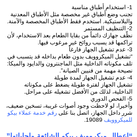
1- استخدام أطباق مناسبة
تجنب وضع أطباق غير مخصصة مثل الأطباق المعدنية
والبلاستيكية. استخدم فقط الأطباق المخصصة والآمنة.
2- التنظيف المستمر
نظّف جهازك دائماً من بقايا الطعام بعد الاستخدام، لأن
تراكمها قد يسبب روائح غير مرغوب فيها.
3- عدم تشغيل الجهاز فارغاً
“تشغيل الميكروويف بدون طعام بداخله قد يتسبب في
تلف مكوناته الداخلية مثل الماجنترون والدايود والميكا:
نصيحة مهمة من فنيين الصيانة”.
4- عدم تشغيل الجهاز لمدة طويلة
تشغيل الجهاز لفترة طويلة يضغط على مكوناته
الداخلية، لذلك من الأفضل تشغيله على مراحل.
5- الفحص الدوري
وأخيرا، لو لاحظت وجود أصوات غريبة، تسخين ضعيف،
شرر داخل الجهاز، اتصل بنا على
رقم خدمة عملاء بيكو
19089.
للميكروويف
“اعطال ميكروويف بيكو الشائعة وإجاباتها”