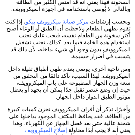
السخونة فهذا يعني أنه قد امتص الكثير من الطاقة،
وبالتالي لا يُوصى باستخدامه في أجهزة الميكروويف.
وبحسب إرشادات
، إذا كنت
مركز صيانة ميكروويف بيكو
تقوم بطهي الطعام ولاحظت أن الطبق أو الوعاء أصبح
أكثر سخونة من الطعام نفسه، فيجب عليك تجنب
استخدام هذه الخامة فيما بعد. كذلك، تجنب تشغيل
الميكروويف بدون وجود أي شيء بداخله، لأن ذلك قد
يتسبب في أضرار جسيمة.
ومن ناحية أخرى، يوصى بعدم طهي أطباق ثقيلة داخل
الميكروويف. لهذا السبب، تأكد دائمًا من التحقق من
سعة وزن الجهاز المطبوعة على باب الميكروويف،
حيث إن وضع عنصر ثقيل جدًا يمكن أن يجهد أو يعطل
موتور الطبق الدوار داخل الجهاز.
وأخيرًا، تذكر أن أفران الميكروويف تخزن كميات كبيرة
من الطاقة، فقد يحافظ المكثف الموجود بداخلها على
شحنة عالية حتى بعد فصل الجهاز عن الكهرباء. وهذا
يعني أنه لا يجب أبدًا محاولة
إصلاح الميكروويف