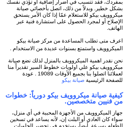
بمفردك، فقد تتسبب في أضرار إضافية أو تؤذي نفسك
بشكل خطير. وبدلاً من ذلك، اتصل بأخصائي صيانة
ميكروويف بيكو للاستعلام عمّا إذا كان الأمر يستحق
الإصلاح أو لمجرد الحصول على استشارة فنية عبر
الهاتف.
اعرف متى تطلب المساعدة من مركز صيانة بيكو
الميكروويف واستمتع بسنوات عديدة من الاستخدام .
نحن نقدر اهمية الميكروويف بالمنزل لذلك نضع صيانة
ميكروويف بيكو علي اولويات خطوط السير تقديراً منا
لعملائنا اتصلوا بنا بجميع الأوقات 19089 . عودة
للصفحة الرئيسية
صيانة بيكو
كيفية صيانة ميكروويف بيكو دورياً: خطوات
من فنيين متخصصين.
جهاز الميكروويف من الأجهزة المحببة في أي منزل،
سواء كان العادي أو البلت إن، لأنه يساعد في تسخين
الطعام بسرعة. أيضاً، يستخدم في تحضير الحلويات