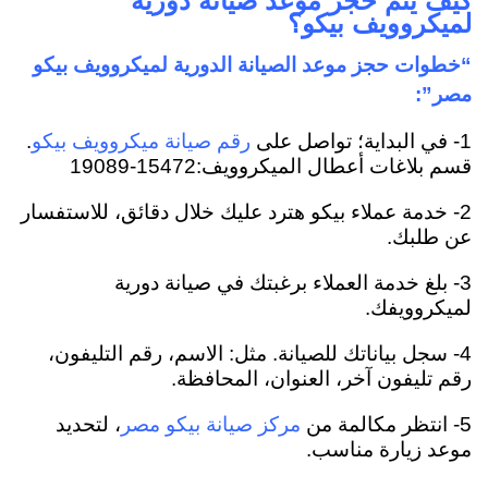
كيف يتم حجز موعد صيانة دورية
لميكروويف بيكو؟
“خطوات حجز موعد الصيانة الدورية لميكروويف بيكو
مصر”:
1- في البداية؛ تواصل على
.
رقم صيانة ميكروويف بيكو
قسم بلاغات أعطال الميكروويف:15472-19089
2- خدمة عملاء بيكو هترد عليك خلال دقائق، للاستفسار
عن طلبك.
3- بلغ خدمة العملاء برغبتك في صيانة دورية
لميكروويفك.
4- سجل بياناتك للصيانة. مثل: الاسم، رقم التليفون،
رقم تليفون آخر، العنوان، المحافظة.
5- انتظر مكالمة من
، لتحديد
مركز صيانة بيكو مصر
موعد زيارة مناسب.