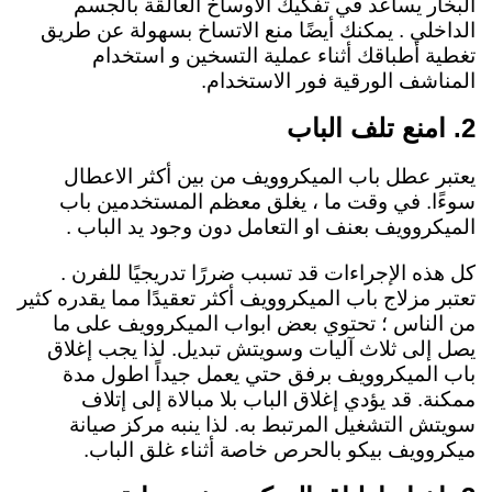
البخار يساعد في تفكيك الأوساخ العالقة بالجسم
الداخلي . يمكنك أيضًا منع الاتساخ بسهولة عن طريق
تغطية أطباقك أثناء عملية التسخين و استخدام
المناشف الورقية فور الاستخدام.
2. امنع تلف الباب
يعتبر عطل باب الميكروويف من بين أكثر الاعطال
سوءًا. في وقت ما ، يغلق معظم المستخدمين باب
الميكروويف بعنف او التعامل دون وجود يد الباب .
كل هذه الإجراءات قد تسبب ضررًا تدريجيًا للفرن .
تعتبر مزلاج باب الميكروويف أكثر تعقيدًا مما يقدره كثير
من الناس ؛ تحتوي بعض ابواب الميكروويف على ما
يصل إلى ثلاث آليات وسويتش تبديل. لذا يجب إغلاق
باب الميكروويف برفق حتي يعمل جيداً اطول مدة
ممكنة. قد يؤدي إغلاق الباب بلا مبالاة إلى إتلاف
سويتش التشغيل المرتبط به. لذا ينبه مركز صيانة
ميكروويف بيكو بالحرص خاصة أثناء غلق الباب.